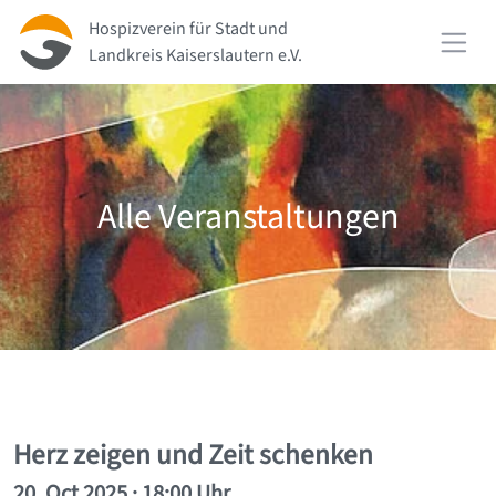
Direkt zur Hauptnavigation springen
Direkt zum Inhalt springen
Hospizverein für Stadt und
Landkreis Kaiserslautern e.V.
Alle Veranstaltungen
Herz zeigen und Zeit schenken
20. Oct 2025 · 18:00
Uhr